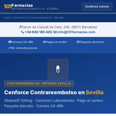
Farmacias
101
Quiénes somos
ENTREGA A DOMICILIO · ESPAÑA
Inicio
›
Cenforce Contrareembolso
› Sevilla
📍
Carrer de Consell de Cent, 245, 08011 Barcelona
|
📞 +34 930 185 420
|
✉️ info@101farmacias.com
🚚
Correos 24-48h
💶
Pagas al recibir
📦
Paquete anónimo
✅
Sin consulta previa
💊
CONTRAREEMBOLSO · ENTREGA SEVILLA
Cenforce Contrareembolso en
Sevilla
Sildenafil 100mg · Centurion Laboratories · Pago al cartero ·
Paquete discreto · Correos 24-48h