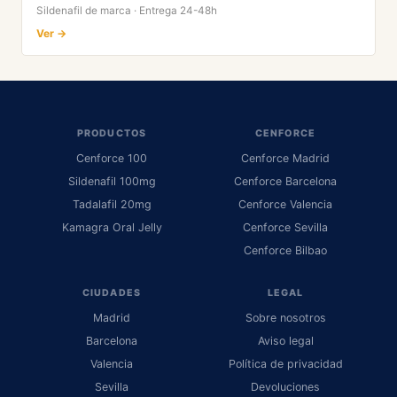
Sildenafil de marca · Entrega 24-48h
Ver →
PRODUCTOS
CENFORCE
Cenforce 100
Cenforce Madrid
Sildenafil 100mg
Cenforce Barcelona
Tadalafil 20mg
Cenforce Valencia
Kamagra Oral Jelly
Cenforce Sevilla
Cenforce Bilbao
CIUDADES
LEGAL
Madrid
Sobre nosotros
Barcelona
Aviso legal
Valencia
Política de privacidad
Sevilla
Devoluciones