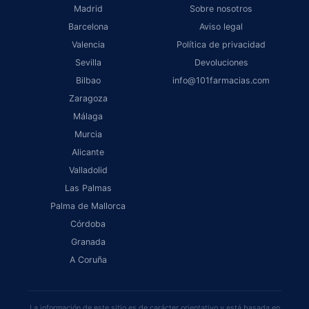
Madrid
Sobre nosotros
Barcelona
Aviso legal
Valencia
Política de privacidad
Sevilla
Devoluciones
Bilbao
info@101farmacias.com
Zaragoza
Málaga
Murcia
Alicante
Valladolid
Las Palmas
Palma de Mallorca
Córdoba
Granada
A Coruña
La información de este sitio es de carácter orientativo y está basada en