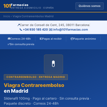
Farmacias
101
Quiénes somos
ENTREGA A DOMICILIO · ESPAÑA
Inicio
› Viagra Contrareembolso Madrid
📍
Carrer de Consell de Cent, 245, 08011 Barcelona
|
📞 +34 930 185 420
|
✉️ info@101farmacias.com
🚚
Correos 24-48h
💶
Pagas al recibir
📦
Paquete anónimo
✅
Sin consulta previa
💊
CONTRAREEMBOLSO · ENTREGA MADRID
Viagra Contrareembolso
en Madrid
Sildenafil 100mg · Pago al cartero · Sin consulta previa ·
Paquete discreto · Correos 24-48h