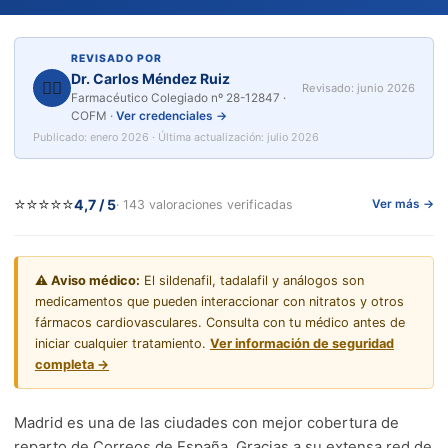
REVISADO POR
Dr. Carlos Méndez Ruiz
👨‍⚕️
Revisado: junio 2026
Farmacéutico Colegiado nº 28-12847 ·
COFM ·
Ver credenciales →
Publicado: enero 2026 · Última actualización: julio 2026
⭐⭐⭐⭐⭐
4,7 / 5
· 143 valoraciones verificadas
Ver más →
⚠️ Aviso médico:
El sildenafil, tadalafil y análogos son
medicamentos que pueden interaccionar con nitratos y otros
fármacos cardiovasculares. Consulta con tu médico antes de
iniciar cualquier tratamiento.
Ver información de seguridad
completa →
Madrid es una de las ciudades con mejor cobertura de
reparto de Correos de España. Gracias a su extensa red de