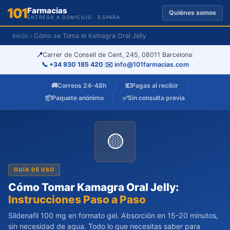
101
Farmacias
Quiénes somos
ENTREGA A DOMICILIO · ESPAÑA
Inicio
› Cómo se Toma el Kamagra Oral Jelly
📍
Carrer de Consell de Cent, 245, 08011 Barcelona
|
📞 +34 930 185 420
|
✉️ info@101farmacias.com
🚚
Correos 24-48h
💶
Pagas al recibir
📦
Paquete anónimo
✅
Sin consulta previa
🟡
GUÍA DE USO
Cómo Tomar Kamagra Oral Jelly:
Instrucciones Paso a Paso
Sildenafil 100 mg en formato gel. Absorción en 15-20 minutos,
sin necesidad de agua. Todo lo que necesitas saber para