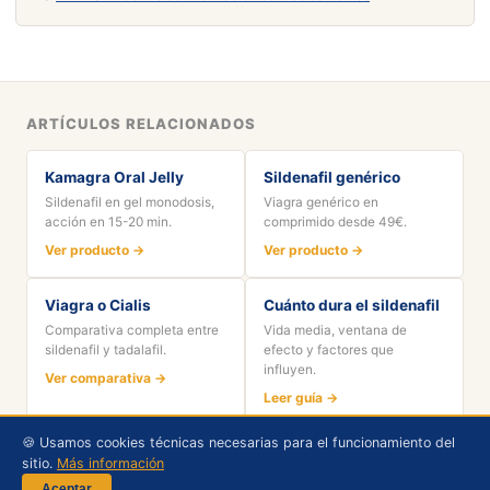
ARTÍCULOS RELACIONADOS
Kamagra Oral Jelly
Sildenafil genérico
Sildenafil en gel monodosis,
Viagra genérico en
acción en 15-20 min.
comprimido desde 49€.
Ver producto →
Ver producto →
Viagra o Cialis
Cuánto dura el sildenafil
Comparativa completa entre
Vida media, ventana de
sildenafil y tadalafil.
efecto y factores que
influyen.
Ver comparativa →
Leer guía →
🍪 Usamos cookies técnicas necesarias para el funcionamiento del
sitio.
Más información
© 2026 101 Farmacias ·
Aviso legal
·
Privacidad
·
Sobre nosotros
Aceptar