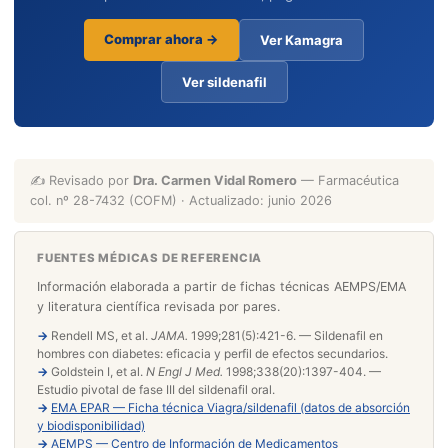
Comprar ahora →
Ver Kamagra
Ver sildenafil
✍️ Revisado por
Dra. Carmen Vidal Romero
— Farmacéutica
col. nº 28-7432 (COFM) · Actualizado: junio 2026
FUENTES MÉDICAS DE REFERENCIA
Información elaborada a partir de fichas técnicas AEMPS/EMA
y literatura científica revisada por pares.
→
Rendell MS, et al.
JAMA.
1999;281(5):421-6. — Sildenafil en
hombres con diabetes: eficacia y perfil de efectos secundarios.
→
Goldstein I, et al.
N Engl J Med.
1998;338(20):1397-404. —
Estudio pivotal de fase III del sildenafil oral.
→
EMA EPAR — Ficha técnica Viagra/sildenafil (datos de absorción
y biodisponibilidad)
→
AEMPS — Centro de Información de Medicamentos