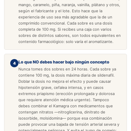
mango, caramelo, piña, naranja, vainilla, plátano y otros,
según el fabricante y el lote. Esto hace que la
experiencia de uso sea más agradable que la de un
comprimido convencional. Cada sobre es una dosis
completa de 100 mg. Si recibes una caja con varios
sobres de distintos sabores, son todos equivalentes en
contenido farmacológico: solo varía el aromatizante.
Lo que NO debes hacer bajo ningún concepto
4
Nunca tomes dos sobres en 24 horas. Cada sobre ya
contiene 100 mg, la dosis máxima diaria de sildenafil.
Doblar la dosis no mejora el efecto y puede causar
hipotensión grave, cefalea intensa, y en casos
extremos priapismo (erección prolongada y dolorosa
que requiere atención médica urgente). Tampoco
debes combinar el Kamagra con medicamentos que
contengan nitratos —nitroglicerina, dinitrato de
isosorbide, molsidomina— porque esa combinación
puede provocar una bajada de tensión arterial severa y
potencialmente peligrosa. Y evita el zumo de pomelo: