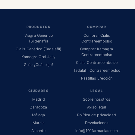
PRODUCTOS
COMPRAR
Viagra Genérico
Comprar Cialis
(Sildenafil)
Contrareembolso
Cialis Genérico (Tadalafil)
Comprar Kamagra
Contrareembolso
Kamagra Oral Jelly
Cialis Contrareembolso
Guía: ¿Cuál elijo?
Tadalafil Contrareembolso
Pastillas Erección
CIUDADES
LEGAL
Madrid
Sobre nosotros
Zaragoza
Aviso legal
Málaga
Política de privacidad
Murcia
Devoluciones
Alicante
info@101farmacias.com