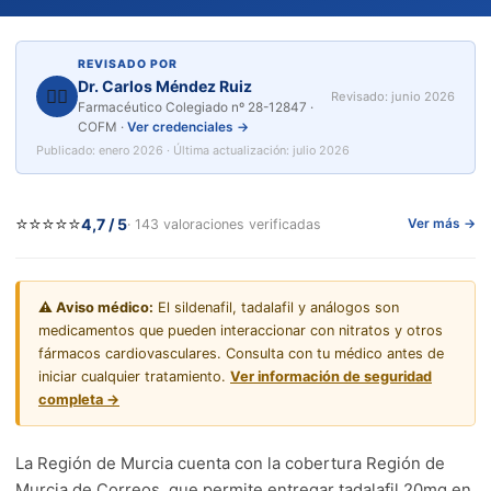
REVISADO POR
Dr. Carlos Méndez Ruiz
👨‍⚕️
Revisado: junio 2026
Farmacéutico Colegiado nº 28-12847 ·
COFM ·
Ver credenciales →
Publicado: enero 2026 · Última actualización: julio 2026
⭐⭐⭐⭐⭐
4,7 / 5
· 143 valoraciones verificadas
Ver más →
⚠️ Aviso médico:
El sildenafil, tadalafil y análogos son
medicamentos que pueden interaccionar con nitratos y otros
fármacos cardiovasculares. Consulta con tu médico antes de
iniciar cualquier tratamiento.
Ver información de seguridad
completa →
La Región de Murcia cuenta con la cobertura Región de
Murcia de Correos, que permite entregar tadalafil 20mg en