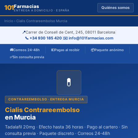
Farmacias
101
Quiénes somos
ENTREGA A DOMICILIO · ESPAÑA
Inicio
› Cialis Contrareembolso Murcia
📍
Carrer de Consell de Cent, 245, 08011 Barcelona
|
📞 +34 930 185 420
|
✉️ info@101farmacias.com
🚚
Correos 24-48h
💶
Pagas al recibir
📦
Paquete anónimo
✅
Sin consulta previa
💊
CONTRAREEMBOLSO · ENTREGA MURCIA
Cialis Contrareembolso
en Murcia
Tadalafil 20mg · Efecto hasta 36 horas · Pago al cartero · Sin
consulta previa · Paquete discreto · Correos 24-48h