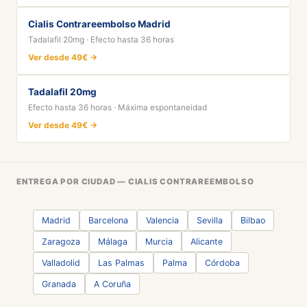
Cialis Contrareembolso Madrid
Tadalafil 20mg · Efecto hasta 36 horas
Ver desde 49€ →
Tadalafil 20mg
Efecto hasta 36 horas · Máxima espontaneidad
Ver desde 49€ →
ENTREGA POR CIUDAD — CIALIS CONTRAREEMBOLSO
Madrid
Barcelona
Valencia
Sevilla
Bilbao
Zaragoza
Málaga
Murcia
Alicante
Valladolid
Las Palmas
Palma
Córdoba
Granada
A Coruña